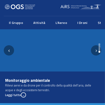
Il Gruppo
Attività
L'Aereo
I Droni
Str
‹
›
Monitoraggio ambientale
Rilievi aerei e da drone per il controllo della qualità dell'aria, delle
acque e degli ecosistemi terrestri.
Leggi tutto
→